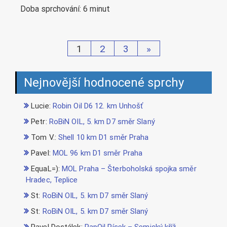
Doba sprchování: 6 minut
Stránkování
1
2
3
»
příspěvků
Nejnovější hodnocené sprchy
Lucie
:
Robin Oil D6 12. km Unhošť
Petr
:
RoBiN OIL, 5. km D7 směr Slaný
Tom V.
:
Shell 10 km D1 směr Praha
Pavel
:
MOL 96 km D1 směr Praha
EquaL=)
:
MOL Praha – Šterboholská spojka směr
Hradec, Teplice
St
:
RoBiN OIL, 5. km D7 směr Slaný
St
:
RoBiN OIL, 5. km D7 směr Slaný