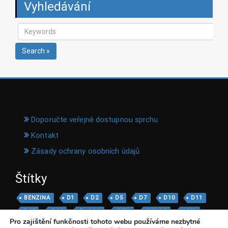
Vyhledávání
Search »
Doporučte veřejně dostupnou sprchu
Kontakt
Zásady ochrany osobních údajů
Štítky
BENZINA
D1
D2
D5
D7
D10
D11
D35
D46
F1 GAS
IKEA
KOLOC
MOL
Pro zajištění funkčnosti tohoto webu používáme nezbytné
MOTOREST
OMV
PAPOIL
ROBIN OIL