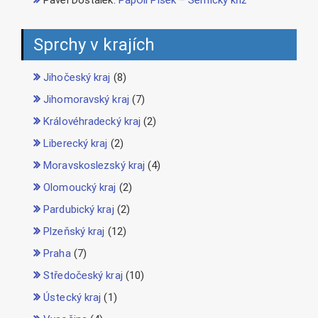
Pavel Dostálek
:
PapOil Písek – Semický kříž
Sprchy v krajích
Jihočeský kraj
(8)
Jihomoravský kraj
(7)
Královéhradecký kraj
(2)
Liberecký kraj
(2)
Moravskoslezský kraj
(4)
Olomoucký kraj
(2)
Pardubický kraj
(2)
Plzeňský kraj
(12)
Praha
(7)
Středočeský kraj
(10)
Ústecký kraj
(1)